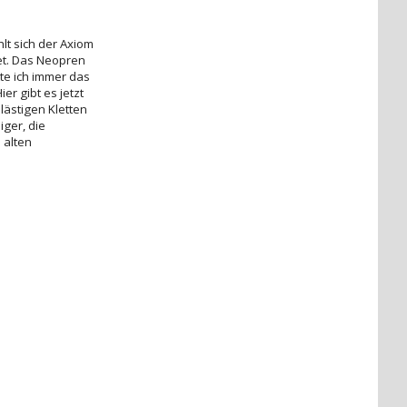
lt sich der Axiom
et. Das Neopren
te ich immer das
r gibt es jetzt
lästigen Kletten
iger, die
 alten