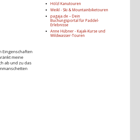
Hölzl Kanutouren
Weikl - Ski & Mountainbiketouren
pagaja.de – Dein
Buchungsportal für Paddel-
Erlebnisse
Anne Hübner - Kajak-Kurse und
Wildwasser-Touren
ten Eingenschaften
hränkt meine
ich ab und zu das
renmanschetten