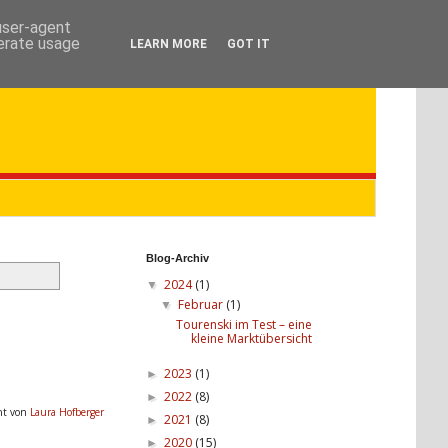
 user-agent
nerate usage
LEARN MORE
GOT IT
Blog-Archiv
2024
(1)
▼
Februar
(1)
▼
Tourenski im Test – eine
kleine Marktübersicht
2023
(1)
►
2022
(8)
►
cht von
Laura Hofberger
2021
(8)
►
2020
(15)
►