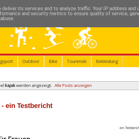
deliver its services and to analyze traffic. Your IP address and
formance and security metrics to ensure quality of service, ge
 abuse.
gsport
Outdoor
Bike
Tourenski
Bekleidung
bel
kajak
werden angezeigt.
Alle Posts anzeigen
ein Testbericht
ein Testberi
ür Frauen