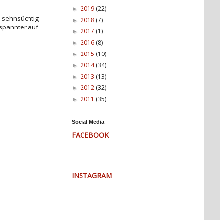
2019
(22)
►
 sehnsüchtig
2018
(7)
►
spannter auf
2017
(1)
►
2016
(8)
►
2015
(10)
►
2014
(34)
►
2013
(13)
►
2012
(32)
►
2011
(35)
►
Social Media
FACEBOOK
INSTAGRAM