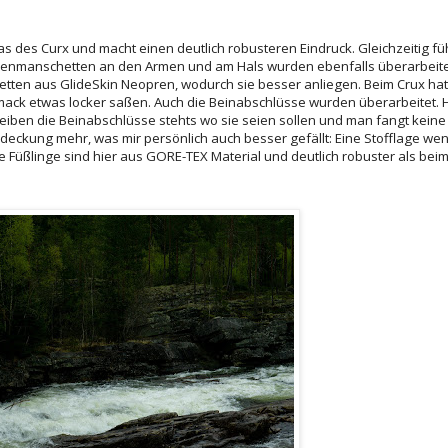
as des Curx und macht einen deutlich robusteren Eindruck. Gleichzeitig füh
renmanschetten an den Armen und am Hals wurden ebenfalls überarbeit
hetten aus GlideSkin Neopren, wodurch sie besser anliegen. Beim Crux hat
k etwas locker saßen. Auch die Beinabschlüsse wurden überarbeitet. Hie
leiben die Beinabschlüsse stehts wo sie seien sollen und man fangt keine 
deckung mehr, was mir persönlich auch besser gefällt: Eine Stofflage wen
ie Füßlinge sind hier aus GORE-TEX Material und deutlich robuster als beim