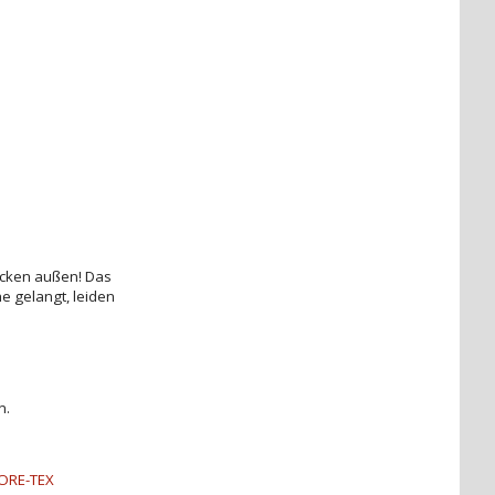
ocken außen! Das
e gelangt, leiden
n.
ORE-TEX