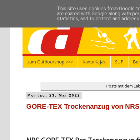
This site uses cookies from Google to 
are shared with Google along with per
statistics, and to detect and address
zum Outdoorshop >>>
Kanu/Kajak
SUP
Ber
Posts mit dem La
Montag, 23. Mai 2022
GORE-TEX Trockenanzug von NRS - 
NRS GORE-TEX Pro Trockenanzug f