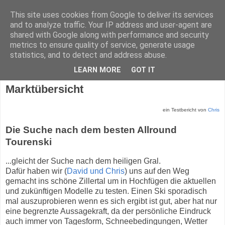
This site uses cookies from Google to deliver its services
and to analyze traffic. Your IP address and user-agent are
shared with Google along with performance and security
metrics to ensure quality of service, generate usage
statistics, and to detect and address abuse.
Donnerstag, 1. Februar 2024
LEARN MORE
GOT IT
Tourenski im Test – eine kleine
Marktübersicht
ein Testbericht von
Chris
Die Suche nach dem besten Allround
Tourenski
...gleicht der Suche nach dem heiligen Gral.
Dafür haben wir (
David und Chris
) uns auf den Weg
gemacht ins schöne Zillertal um in Hochfügen die aktuellen
und zukünftigen Modelle zu testen. Einen Ski sporadisch
mal auszuprobieren wenn es sich ergibt ist gut, aber hat nur
eine begrenzte Aussagekraft, da der persönliche Eindruck
auch immer von Tagesform, Schneebedingungen, Wetter