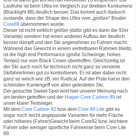
Laufruhe ist beim Ultra im Vergleich zur direkten Konkurrenz
(Blacklight 88) deutlich besser. Das kommt auch dadurch
zustande, dass der Shape des Ultra vom „großen“ Bruder
Core89
übernommen wurde.
Dieser ist nicht wirklich größer (dafür gibt es dann die 92er
Variante) sondern hat einen anderen Aufbau der deutlich
besser dämpft und den Ski angenehmer zu Fahren macht.
Während das Gewicht in einem vertretbaren Rahmen bleibt,
ist die high end Performance (große Schwünge, hohes
Tempo) nur vom Black Crows übertroffen. Gleichzeitig ist
der Ski auch noch für technisch nicht ganz so versierte
SkifahrerInnen gut zu kontrollieren. Er ist aber dabei nicht
ganz so weich wie zB. ein Radical. Auf der Piste hat er den
schönsten Kantengriff von allen getesteten Ski.
Der gesuchte Sweet-Spot wird hier unserer Meinung nach
am besten getroffen und der
Hagan Core Carbon 89
ist
unser klarer Testsieger.
Mit dem
Core Carbon 92
bzw dem
Core 89 Lite
gibt es
sogar noch leicht angepasste Varianten für mehr Fläche
oder höheres (Fahrer)Gewicht beim Core92 bzw. leichtere
Fahrer oder weniger sportliche Fahrweise beim Core Lite
89.