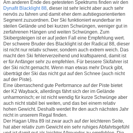
Am anderen Ende des getesteten Spektrums finden wir den
Dynafit Blacklight 88
, dieser ist sehr leicht aber auch sehr
nervös zu fahren und damit eher dem aufstiegsorientierten
Segment zuzuordnen. Der Ski funktioniert wunderbar im
steilen Gelände und bei kurzen Schwüngen, weniger gut in
zerfahrenen Hängen und weiten Schwüngen. Zum
Skibergsteigen ist er auf jeden Fall eine Empfehlung wert.
Der schwere Bruder des Blacklight ist der Radical 88, dieser
ist nicht nur relativ schwer, sondern auch extrem weich. Das
macht den Ski fehlerverzeihend und kraftsparend, damit ist
er für Anfänger sehr zu empfehlen. Für bessere Skifahrer ist
der Ski nicht gemacht. Wenn man etwas mehr Druck gibt,
überträgt der Ski das nicht gut auf den Schnee (auch nicht
auf der Piste).
Eine überraschend gute Performance auf der Piste bietet
der K2 Wayback, allerdings fährt sich der im Gelände
unharmonisch; er ist nicht wendig für kurze Schwünge aber
auch nicht stabil bei weiten, und das bei einem relativ
hohen Gewicht. Deshalb werdet Ihr den auch nächstes Jahr
nicht in unserem Regal finden.
Der Hagan Ultra 89 ist zwar auch auf der leichteren Seite,
hat aber relativ zum Gewicht ein sehr ruhiges Abfahrtsgefühl
und ist damit gut als leichter Allrounder zu empfehlen. Die