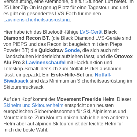
Verschüttung, eine Atemhöhle, die für Stunden Luft bietet. Im
25 Liter Zip-On ist genug Platz für eine Tagestour und und
es gibt ein gesondertes LVS-Fach für meinen
Lawinensicherheitsausrüstung
.
Hier habe ich das Bluetooth-fähige
LVS-Gerät
Black
Diamond Recon BT
, (die Black Diamond LVS-Geräte sind
von PIEPS und das Recon ist baugleich mit dem Pieps
Powder BT) die
Quickdraw
Sonde
, die sich auch mit
Handschuhen kinderleicht aufziehen lässt, und die
Ortovox
Alu Pro 3
Lawinenschaufel
mit Hackfunktion und
Teleskop-Schaft, der sich zum Notfall-Pickel ausbauen
lässt, eingepackt. Ein
Erste-Hilfe-Set
und
Notfall-
Biwaksack
sind das Minimum an Sicherheitsausrüstung im
Skitourenrucksack.
Auf den Kopf kommt der
Movement Freeride Helm
. Dieser
Skihelm und Skitourenhelm
entspricht den neusten
europäischen Sicherheitsnormen für Ski, Alpinismus und
Mountainbike. Zum Mountainbiken hab ich einen anderen
Helm aber auf alpinen Skitouren ist der leichte Helm für
mich die beste Wahl.