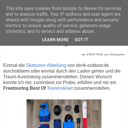
This site uses cookies from Google to deliver its services
and to analyze traffic. Your IP address and user-agent are
shared with Google along with performance and security
metrics to ensure quality of service, generate usage
statistics, and to detect and address abuse.
Dienstag, 17. Dezember 2019
LEARN MORE
GOT IT
Tourenski Ausrüstung - STAFF PICK
ein STAFF PICK von Christopher
Einmal die
Skitouren-Abteilung
von denk-outdoor.de
durchstöbern oder einmal durch den Laden gehen und die
Traum-Ausrüstung zusammenstellen. Diesen Wunsch
konnte ich mir, zumindest zur Probe, erfüllen und mir ein
Freetouring Best Of
Tourenskiset
zusammenstellen.