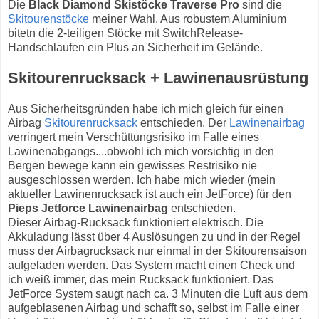
Die
Black Diamond Skistöcke Traverse Pro
sind die
Skitourenstöcke
meiner Wahl. Aus robustem Aluminium
bitetn die 2-teiligen Stöcke mit SwitchRelease-
Handschlaufen ein Plus an Sicherheit im Gelände.
Skitourenrucksack + Lawinenausrüstung
Aus Sicherheitsgründen habe ich mich gleich für einen
Airbag
Skitourenrucksack
entschieden. Der
Lawinenairbag
verringert mein Verschüttungsrisiko im Falle eines
Lawinenabgangs....obwohl ich mich vorsichtig in den
Bergen bewege kann ein gewisses Restrisiko nie
ausgeschlossen werden. Ich habe mich wieder (mein
aktueller Lawinenrucksack ist auch ein JetForce) für den
Pieps Jetforce Lawinenairbag
entschieden.
Dieser Airbag-Rucksack funktioniert elektrisch. Die
Akkuladung lässt über 4 Auslösungen zu und in der Regel
muss der Airbagrucksack nur einmal in der Skitourensaison
aufgeladen werden. Das System macht einen Check und
ich weiß immer, das mein Rucksack funktioniert. Das
JetForce System saugt nach ca. 3 Minuten die Luft aus dem
aufgeblasenen Airbag und schafft so, selbst im Falle einer