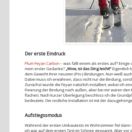
Der erste Eindruck
Plum Feyan Carbon
– was fällt einem als erstes auf? Einige
mein erster Gedanke?
„Wow, ist das Ding leicht!“
Eigentlich 
dem Gewicht ihrer neusten (Pin-) Bindungen. Nun weiß auch
Dabei muss ich erwähnen, dass nicht nur die Bindung, sonde
Zunächst wurde die Feyan natürlich installiert, wobei ich e
Fixierung der Bindung nach außen, aber bei mir waren den 
flacher). Nach kurzer Überlegung beschloss ich die Grundpl
bedeutete. Die restliche Installation ist mit der dazugehörig
Aufstiegssmodus
Während der ersten Umbautests im Wohnzimmer fiel dann so
ich war auf dem ersten Test im Schnee gespannt. Aber vor 