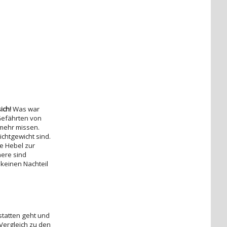
ich!
Was war
 Gefährten von
 mehr missen.
ichtgewicht sind.
ie Hebel zur
nere sind
 keinen Nachteil
statten geht und
Vergleich zu den