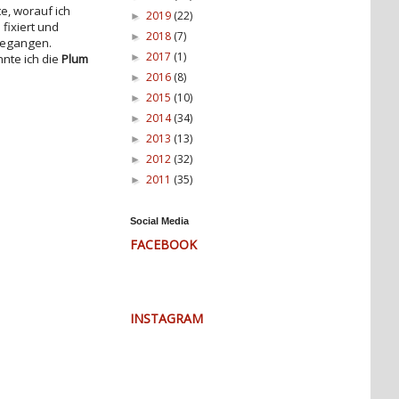
e, worauf ich
2019
(22)
►
fixiert und
2018
(7)
►
gegangen.
2017
(1)
►
nte ich die
Plum
2016
(8)
►
2015
(10)
►
2014
(34)
►
2013
(13)
►
2012
(32)
►
2011
(35)
►
Social Media
FACEBOOK
INSTAGRAM