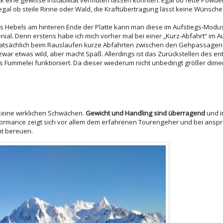
gal ob steile Rinne oder Wald, die Kraftübertragung lässt keine Wünsche 
es Hebels am hinteren Ende der Platte kann man diese im Aufstiegs-Modus
enial. Denn erstens habe ich mich vorher mal bei einer „Kurz-Abfahrt“ im A
tatsächlich beim Rauslaufen kurze Abfahrten zwischen den Gehpassagen 
ar etwas wild, aber macht Spaß. Allerdings ist das Zurückstellen des e
s Fummelei funktioniert. Da dieser wiederum nicht unbedingt größer dimen
 keine wirklichen Schwächen.
Gewicht und Handling sind überragend
und i
rmance zeigt sich vor allem dem erfahrenen Tourengeher und bei anspr
ht bereuen.