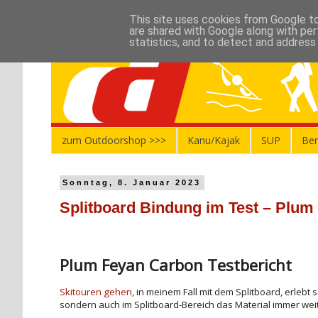
This site uses cookies from Google to 
are shared with Google along with per
statistics, and to detect and address
zum Outdoorshop >>>
Kanu/Kajak
SUP
Ber
Sonntag, 8. Januar 2023
Splitboard Bindung im Test – Plu
Plum Feyan Carbon Testbericht
Skitouren gehen
, in meinem Fall mit dem Splitboard, erlebt
sondern auch im Splitboard-Bereich das Material immer we