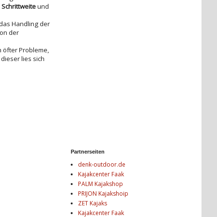
 Schrittweite
und
 das Handling der
ion der
h öfter Probleme,
ieser lies sich
Partnerseiten
denk-outdoor.de
Kajakcenter Faak
PALM Kajakshop
PRIJON Kajakshoip
ZET Kajaks
Kajakcenter Faak