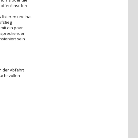
offen! Insofern
 fixieren und hat
ufstieg
mit ein paar
ntsprechenden
sioniert sein
n der Abfahrt
uchsvollen