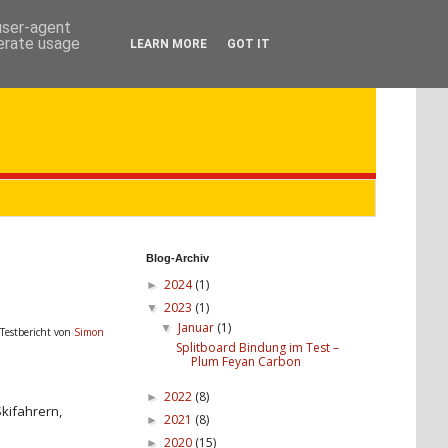
 user-agent
nerate usage
LEARN MORE
GOT IT
Blog-Archiv
2024
(1)
►
2023
(1)
▼
Januar
(1)
▼
 Testbericht von
Simon
Splitboard Bindung im Test –
Plum Feyan Carbon
2022
(8)
►
Skifahrern,
2021
(8)
►
2020
(15)
►