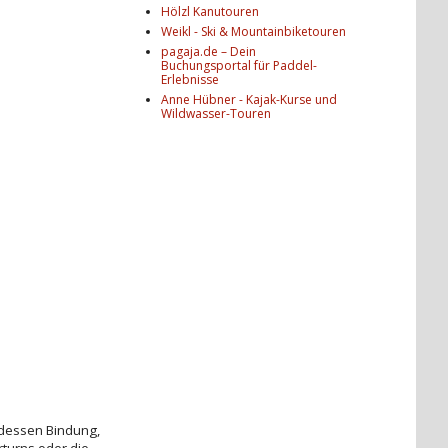
Hölzl Kanutouren
Weikl - Ski & Mountainbiketouren
pagaja.de – Dein
Buchungsportal für Paddel-
Erlebnisse
Anne Hübner - Kajak-Kurse und
Wildwasser-Touren
dessen Bindung,
rturns oder die