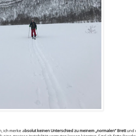
n, ich merke a
bsolut keinen Unterschied zu meinem „normalen“ Brett
und 
 eine gewisse Instabilität vermuten lassen könnten. Egal ob fette Powde