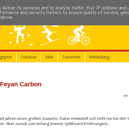
deliver its services and to analyze traffic. Your IP address and
formance and security metrics to ensure quality of service, ge
 abuse.
gsport
Outdoor
Bike
Tourenski
Bekleidung
m Feyan Carbon
ein
 seit Jahren einen großen Zuwachs. Dabei entwickelt sich nicht nur bei den 
iter. Aber zurück zum Anfang (meiner Splitboard-Erfahrungen)…