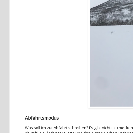
Abfahrtsmodus
Was soll ich zur Abfahrt schreiben? Es gibt nichts zu mecker
obwohl die „löchrige“ Platte und das dünne Carbon-Highback