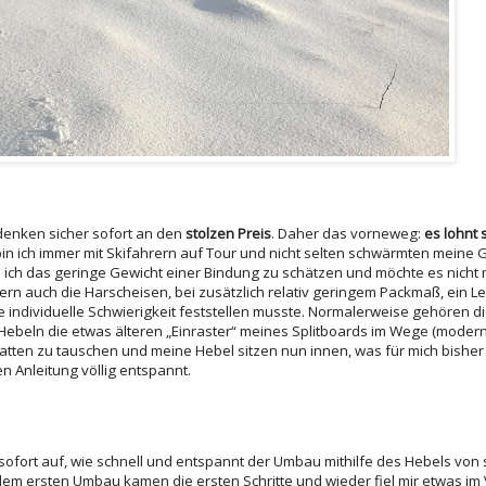
 denken sicher sofort an den
stolzen Preis
. Daher das vorneweg:
es lohnt s
bin ich immer mit Skifahrern auf Tour und nicht selten schwärmten meine
 ich das geringe Gewicht einer Bindung zu schätzen und möchte es nicht
rn auch die Harscheisen, bei zusätzlich relativ geringem Packmaß, ein Le
ine individuelle Schwierigkeit feststellen musste. Normalerweise gehören d
Hebeln die etwas älteren „Einraster“ meines Splitboards im Wege (moder
atten zu tauschen und meine Hebel sitzen nun innen, was für mich bisher
en Anleitung völlig entspannt.
fort auf, wie schnell und entspannt der Umbau mithilfe des Hebels von 
dem ersten Umbau kamen die ersten Schritte und wieder fiel mir etwas im 