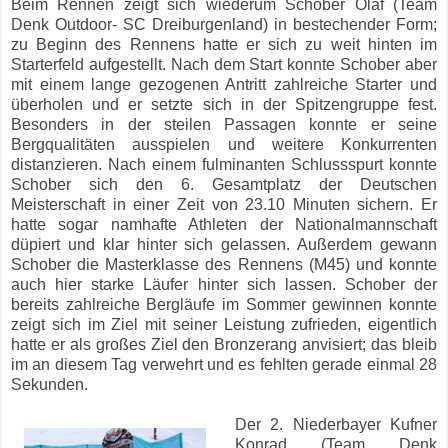
Beim Rennen zeigt sich wiederum Schober Olaf (Team
Denk Outdoor- SC Dreiburgenland) in bestechender Form;
zu Beginn des Rennens hatte er sich zu weit hinten im
Starterfeld aufgestellt. Nach dem Start konnte Schober aber
mit einem lange gezogenen Antritt zahlreiche Starter und
überholen und er setzte sich in der Spitzengruppe fest.
Besonders in der steilen Passagen konnte er seine
Bergqualitäten ausspielen und weitere Konkurrenten
distanzieren. Nach einem fulminanten Schlussspurt konnte
Schober sich den 6. Gesamtplatz der Deutschen
Meisterschaft in einer Zeit von 23.10 Minuten sichern. Er
hatte sogar namhafte Athleten der Nationalmannschaft
düpiert und klar hinter sich gelassen. Außerdem gewann
Schober die Masterklasse des Rennens (M45) und konnte
auch hier starke Läufer hinter sich lassen. Schober der
bereits zahlreiche Bergläufe im Sommer gewinnen konnte
zeigt sich im Ziel mit seiner Leistung zufrieden, eigentlich
hatte er als großes Ziel den Bronzerang anvisiert; das bleib
im an diesem Tag verwehrt und es fehlten gerade einmal 28
Sekunden.
Der 2. Niederbayer Kufner
Konrad (Team Denk