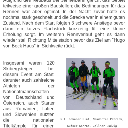
Aufgrund des Neubaus der Jennerbahn gleicht das Gebiet
teilweise einer großen Baustellen; die Bedingungen für das
Rennen war aber optimal. In der Nacht zuvor hatte es
nochmal stark geschneit und die Strecke war in einem guten
Zustand. Nach dem Start folgten 3 schwere Anstiege bevor
dann ein kurzes Flachstück kurzzeitig für eine kleine
Erholung sorgt. Im weiteren Rennverlauf geht es dann
wieder steil Richtung Mittelstation bevor das Ziel am "Hugo
von Beck Haus" in Sichtweite rückt.
Insgesamt waren 120
Skibergsteiger bei
diesem Event am Start,
darunter auch zahlreiche
Athleten der
Nationalmannschaften
von Deutschland und
Österreich, auch Starter
aus Rumänien, Italien
und Slowenien nutzten
v.l. Schober Olaf, Neudorfer Patrick,
die nationalen
Titelkämpfe für einen
Kufner Konrad, Zellner Ludwig