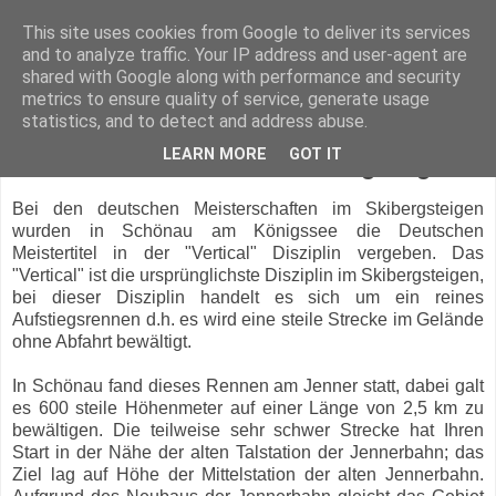
This site uses cookies from Google to deliver its services
and to analyze traffic. Your IP address and user-agent are
shared with Google along with performance and security
metrics to ensure quality of service, generate usage
statistics, and to detect and address abuse.
Mittwoch, 14. März 2018
LEARN MORE
GOT IT
Deutsche Meisterschaft Skibergsteigen
Bei den deutschen Meisterschaften im Skibergsteigen
wurden in Schönau am Königssee die Deutschen
Meistertitel in der "Vertical" Disziplin vergeben. Das
"Vertical" ist die ursprünglichste Disziplin im Skibergsteigen,
bei dieser Disziplin handelt es sich um ein reines
Aufstiegsrennen d.h. es wird eine steile Strecke im Gelände
ohne Abfahrt bewältigt.
In Schönau fand dieses Rennen am Jenner statt, dabei galt
es 600 steile Höhenmeter auf einer Länge von 2,5 km zu
bewältigen. Die teilweise sehr schwer Strecke hat Ihren
Start in der Nähe der alten Talstation der Jennerbahn; das
Ziel lag auf Höhe der Mittelstation der alten Jennerbahn.