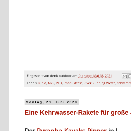
Eingestellt von
denk outdoor
am
Dienstag, Mai 18, 2021
Labels:
Ninja
,
NRS
,
PFD
,
Produkttest
,
River Running Weste
,
schwimm
Montag, 29. Juni 2020
Eine Kehrwasser-Rakete für große
Der
Pyranha Kayaks Ripper
in L