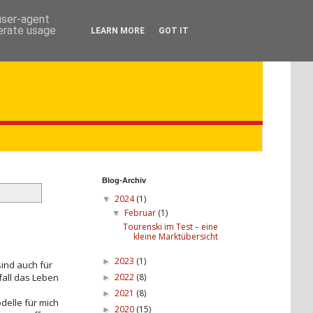
 user-agent
nerate usage
LEARN MORE
GOT IT
Blog-Archiv
2024
(1)
▼
Februar
(1)
▼
Tourenski im Test – eine
kleine Marktübersicht
2023
(1)
►
ind auch für
2022
(8)
all das Leben
►
2021
(8)
►
delle für mich
2020
(15)
►