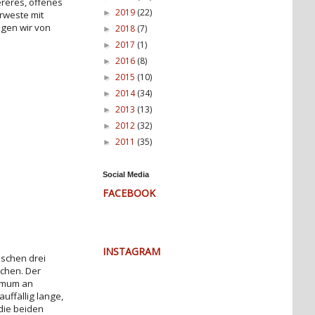
ereres, offenes
2019
(22)
►
rweste mit
ngen wir von
2018
(7)
►
2017
(1)
►
2016
(8)
►
2015
(10)
►
2014
(34)
►
2013
(13)
►
2012
(32)
►
2011
(35)
►
Social Media
FACEBOOK
INSTAGRAM
ischen drei
ichen. Der
nimum an
uffällig lange,
 die beiden