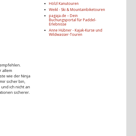
Hölzl Kanutouren
Weikl - Ski & Mountainbiketouren
pagaja.de – Dein
Buchungsportal für Paddel-
Erlebnisse
Anne Hübner - Kajak-Kurse und
Wildwasser-Touren
t empfehlen.
r allem
te wie der Ninja
r sicher bin,
und ich nicht an
ationen sicherer.