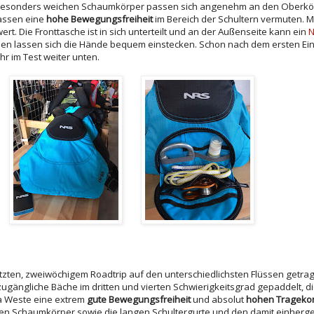
Die besonders weichen Schaumkörper passen sich angenehm an den Oberkör
lassen eine
hohe Bewegungsfreiheit
im Bereich der Schultern vermuten. M
ert. Die Fronttasche ist in sich unterteilt und an der Außenseite kann ein
üben lassen sich die Hände bequem einstecken. Schon nach dem ersten Ein
r im Test weiter unten.
etzten, zweiwöchigem Roadtrip auf den unterschiedlichsten Flüssen getra
zugängliche Bäche im dritten und vierten Schwierigkeitsgrad gepaddelt, di
nja Weste eine extrem
gute Bewegungsfreiheit
und absolut
hohen Trageko
gen Schaumkörper sowie die langen Schultergurte und den damit einher