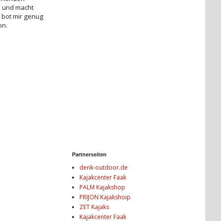
n und macht
e bot mir genug
on.
Partnerseiten
denk-outdoor.de
Kajakcenter Faak
PALM Kajakshop
PRIJON Kajakshoip
ZET Kajaks
Kajakcenter Faak