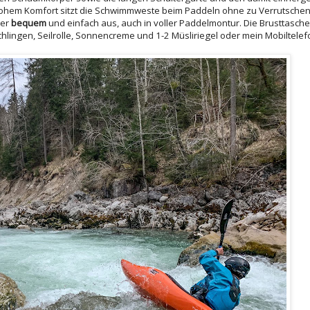
ohem Komfort sitzt die Schwimmweste beim Paddeln ohne zu Verrutsche
per
bequem
und einfach aus, auch in voller Paddelmontur. Die Brusttasch
schlingen, Seilrolle, Sonnencreme und 1-2 Müsliriegel oder mein Mobiltelef