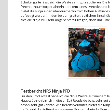
Schultergurte lässt sich die Weste sehr gut regulieren. 
freien Schaumkörper ähneln der Form eines Dreiecks und 
bietet die Ninja einen überdurchschnittlich hohen Auftriebsw
befestigt werden. In den beiden großen, seitlichen Einsch
sich die Ninja PFD sehr angenehm zu Tragen, doch dazu meh
Testbericht NRS Ninja PFD
Für den Produkttest habe ich die Ninja Weste auf meinem l
Hauptsächlich bin ich in dieser Zeit Roadside bzw. sehr gut 
schon sehr gut kannte. Wie bereits vermutet, bietet die Ni
dafür sind die äußerst anpassungsfähigen, dreiecksförmi