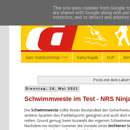
This site uses cookies from Google to 
are shared with Google along with per
statistics, and to detect and address
zum Outdoorshop >>>
Kanu/Kajak
SUP
Ber
Posts mit dem Label
Dienstag, 18. Mai 2021
Schwimmweste im Test - NRS Ninj
Die
Schwimmweste
sollte fester Bestandteil der Sicherhei
andere Sparten des Paddelsports geeignet und auch dort n
retten. Grund genug, beim Auswahl der eigenen Schwimm
Nachdem mir letzten Sommer die Vorteile einer
leichteren