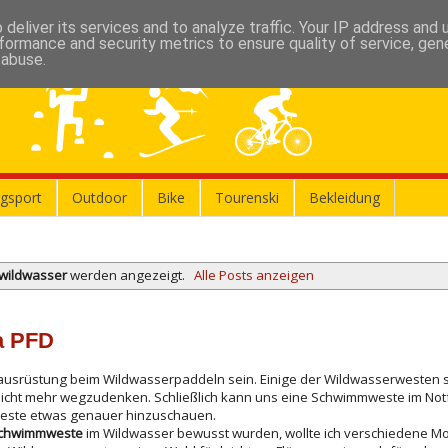
deliver its services and to analyze traffic. Your IP address and
formance and security metrics to ensure quality of service, ge
 abuse.
gsport
Outdoor
Bike
Tourenski
Bekleidung
wildwasser
werden angezeigt.
Alle Posts anzeigen
a PFD
tsausrüstung beim Wildwasserpaddeln sein. Einige der Wildwasserwesten s
icht mehr wegzudenken. Schließlich kann uns eine Schwimmweste im Notf
weste etwas genauer hinzuschauen.
 Schwimmweste
im Wildwasser bewusst wurden, wollte ich verschiedene Mo