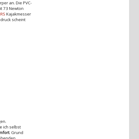
per an. Die PVC-
it 73 Newton
NRS
Kajakmesser
druck scheint
gen.
e ich selbst
mfort
. Grund
gehenden