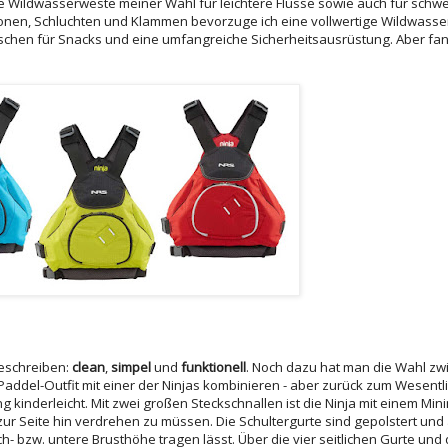
 die Wildwasserweste meiner Wahl für leichtere Flüsse sowie auch für schw
onen, Schluchten und Klammen bevorzuge ich eine vollwertige Wildwasse
chen für Snacks und eine umfangreiche Sicherheitsausrüstung. Aber fa
beschreiben:
clean
,
simpel
und
funktionell
. Noch dazu hat man die Wahl zw
s Paddel-Outfit mit einer der Ninjas kombinieren - aber zurück zum Wesentl
ng kinderleicht. Mit zwei großen Steckschnallen ist die Ninja mit einem Mi
r Seite hin verdrehen zu müssen. Die Schultergurte sind gepolstert und a
h- bzw. untere Brusthöhe tragen lässt. Über die vier seitlichen Gurte und