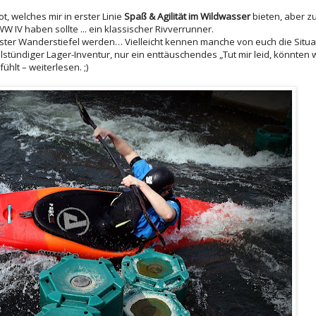
, welches mir in erster Linie
Spaß & Agilität im Wildwasser
bieten, aber zu
 IV haben sollte ... ein klassischer Rivverrunner.
 fester Wanderstiefel werden… Vielleicht kennen manche von euch die Situat
stündiger Lager-Inventur, nur ein enttäuschendes „Tut mir leid, könnten w
hlt – weiterlesen. ;)