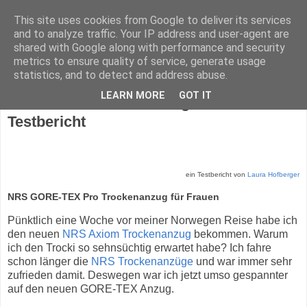
This site uses cookies from Google to deliver its services
and to analyze traffic. Your IP address and user-agent are
shared with Google along with performance and security
metrics to ensure quality of service, generate usage
statistics, and to detect and address abuse.
Montag, 23. Mai 2022
LEARN MORE
GOT IT
GORE-TEX Trockenanzug von NRS - ein
Testbericht
ein Testbericht von
Laura Hofberger
NRS GORE-TEX Pro Trockenanzug für Frauen
Pünktlich eine Woche vor meiner Norwegen Reise habe ich
den neuen
NRS Axiom Trockenanzug
bekommen. Warum
ich den Trocki so sehnsüchtig erwartet habe? Ich fahre
schon länger die
NRS Trockenanzüge
und war immer sehr
zufrieden damit. Deswegen war ich jetzt umso gespannter
auf den neuen GORE-TEX Anzug.