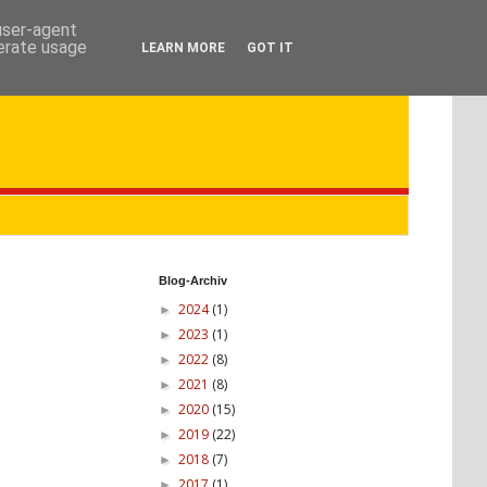
 user-agent
nerate usage
LEARN MORE
GOT IT
Blog-Archiv
2024
(1)
►
2023
(1)
►
2022
(8)
►
2021
(8)
►
2020
(15)
►
2019
(22)
►
2018
(7)
►
2017
(1)
►