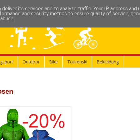
deliver its services and to analyze traffic. Your IP address and
formance and security metrics to ensure quality of service, ge
 abuse.
gsport
Outdoor
Bike
Tourenski
Bekleidung
osen