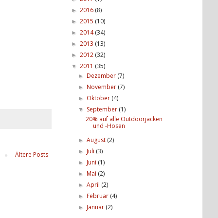
2016
(8)
►
2015
(10)
►
2014
(34)
►
2013
(13)
►
2012
(32)
►
2011
(35)
▼
Dezember
(7)
►
November
(7)
►
Oktober
(4)
►
September
(1)
▼
20% auf alle Outdoorjacken
und -Hosen
August
(2)
►
Juli
(3)
►
Ältere Posts
Juni
(1)
►
Mai
(2)
►
April
(2)
►
Februar
(4)
►
Januar
(2)
►