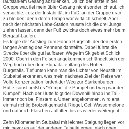
lautstarkem Gesang abzulenken. Da ich der letzte in der
Gruppe war, fiel mein übler Gesang nicht sonderlich auf. Ich
versuchte, trotz der Instabilität im Fuß, an der Gruppe dran
zu bleiben, denn deren Tempo war wirklich schnell. Aber
nach der nächsten Labe-Station musste ich die drei Jungs
ziehen lassen, denn der Fuß zwickte doch etwas mehr beim
Bergauf-Laufen.
Es folgte der Aufstieg zum Hohen Burgstall, der den ersten
langen Anstieg des Rennens darstellte. Dabei führte die
Strecke über die gut laufbaren Wege im Skigebiet Schlick
2000. Oben in den Felsen angekommen schlängelt sich der
Weg hoch über dem Stubaital entlang des Hohen
Burgstalls. Tief unten kann man die Lichter von Neustift im
Stubaital erkennen, was mein nächstes Ziel der Reise war.
Volle Konzentration fordert der Weg zur Starkenburger
Hütte, sonst heißt es “Rumpel die Pumpel und weg war der
Kumpel”! Nach der Hütte folgt der Downhill hinab ins Tal -
immer noch bei Finsternis. Unten angekommen, wird erst
einmal richtig Brotzeit gemacht. Riegel, Gel, Wassermelone
und natürlich Flaschen auffüllen bis es wieder weitergeht.
Zehn Kilometer im Stubaital mit leichter Steigung liegen vor
mir, bevor es auf der anderen Talseite erneut nach oben