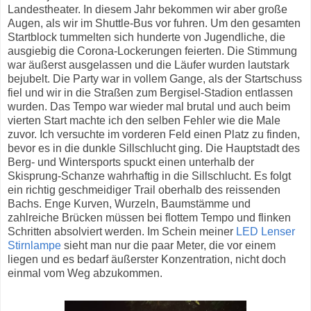
Landestheater. In diesem Jahr bekommen wir aber große
Augen, als wir im Shuttle-Bus vor fuhren. Um den gesamten
Startblock tummelten sich hunderte von Jugendliche, die
ausgiebig die Corona-Lockerungen feierten. Die Stimmung
war äußerst ausgelassen und die Läufer wurden lautstark
bejubelt. Die Party war in vollem Gange, als der Startschuss
fiel und wir in die Straßen zum Bergisel-Stadion entlassen
wurden. Das Tempo war wieder mal brutal und auch beim
vierten Start machte ich den selben Fehler wie die Male
zuvor. Ich versuchte im vorderen Feld einen Platz zu finden,
bevor es in die dunkle Sillschlucht ging. Die Hauptstadt des
Berg- und Wintersports spuckt einen unterhalb der
Skisprung-Schanze wahrhaftig in die Sillschlucht. Es folgt
ein richtig geschmeidiger Trail oberhalb des reissenden
Bachs. Enge Kurven, Wurzeln, Baumstämme und
zahlreiche Brücken müssen bei flottem Tempo und flinken
Schritten absolviert werden. Im Schein meiner
LED Lenser
Stirnlampe
sieht man nur die paar Meter, die vor einem
liegen und es bedarf äußerster Konzentration, nicht doch
einmal vom Weg abzukommen.