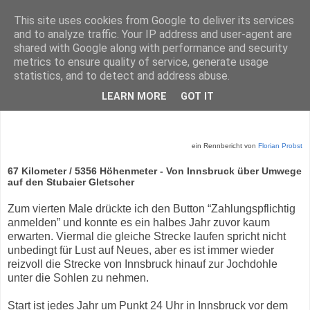
This site uses cookies from Google to deliver its services
and to analyze traffic. Your IP address and user-agent are
shared with Google along with performance and security
metrics to ensure quality of service, generate usage
statistics, and to detect and address abuse.
Donnerstag, 5. August 2021
LEARN MORE
GOT IT
Stubai-Ultratrail
ein Rennbericht von
Florian Probst
67 Kilometer / 5356 Höhenmeter - Von Innsbruck über Umwege
auf den Stubaier Gletscher
Zum vierten Male drückte ich den Button “Zahlungspflichtig
anmelden” und konnte es ein halbes Jahr zuvor kaum
erwarten. Viermal die gleiche Strecke laufen spricht nicht
unbedingt für Lust auf Neues, aber es ist immer wieder
reizvoll die Strecke von Innsbruck hinauf zur Jochdohle
unter die Sohlen zu nehmen.
Start ist jedes Jahr um Punkt 24 Uhr in Innsbruck vor dem