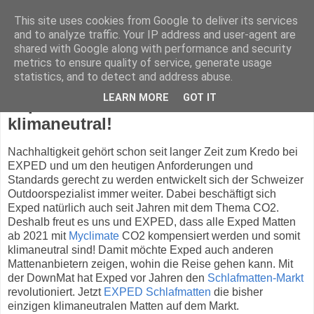
This site uses cookies from Google to deliver its services
and to analyze traffic. Your IP address and user-agent are
shared with Google along with performance and security
metrics to ensure quality of service, generate usage
statistics, and to detect and address abuse.
Mittwoch, 14. April 2021
LEARN MORE
GOT IT
Exped Isomatten werden
klimaneutral!
Nachhaltigkeit gehört schon seit langer Zeit zum Kredo bei
EXPED und um den heutigen Anforderungen und
Standards gerecht zu werden entwickelt sich der Schweizer
Outdoorspezialist immer weiter. Dabei beschäftigt sich
Exped natürlich auch seit Jahren mit dem Thema CO2.
Deshalb freut es uns und EXPED, dass alle Exped Matten
ab 2021 mit
Myclimate
CO2 kompensiert werden und somit
klimaneutral sind! Damit möchte Exped auch anderen
Mattenanbietern zeigen, wohin die Reise gehen kann. Mit
der DownMat hat Exped vor Jahren den
Schlafmatten-Markt
revolutioniert. Jetzt
EXPED Schlafmatten
die bisher
einzigen klimaneutralen Matten auf dem Markt.