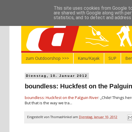
This site uses cookies from Google to 
are shared with Google along with per
statistics, and to detect and address
zum Outdoorshop >>>
Kanu/Kajak
SUP
Ber
Dienstag, 10. Januar 2012
boundless: Huckfest on the Palguin
boundless: Huckfest on the Palguin River
: „Chile! Things he
But that is the way we tra...
Eingestellt von
ThomasHinkel
am
Dienstag, Januar 10, 2012