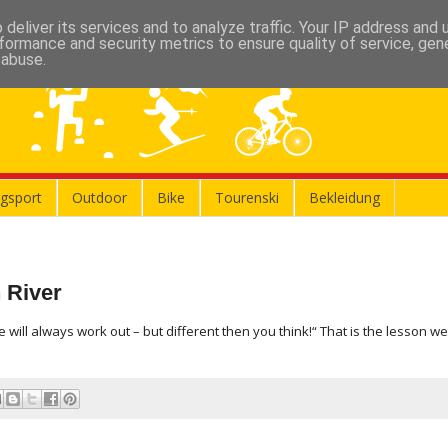
deliver its services and to analyze traffic. Your IP address and
formance and security metrics to ensure quality of service, ge
 abuse.
gsport
Outdoor
Bike
Tourenski
Bekleidung
 River
re will always work out – but different then you think!“ That is the lesson w