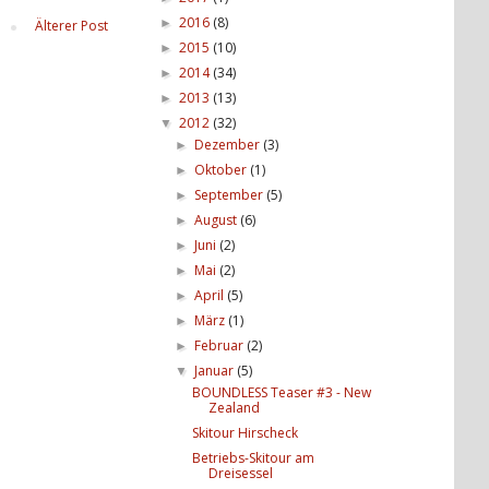
2016
(8)
►
Älterer Post
2015
(10)
►
2014
(34)
►
2013
(13)
►
2012
(32)
▼
Dezember
(3)
►
Oktober
(1)
►
September
(5)
►
August
(6)
►
Juni
(2)
►
Mai
(2)
►
April
(5)
►
März
(1)
►
Februar
(2)
►
Januar
(5)
▼
BOUNDLESS Teaser #3 - New
Zealand
Skitour Hirscheck
Betriebs-Skitour am
Dreisessel