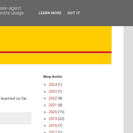
 user-agent
nerate usage
LEARN MORE
GOT IT
Blog-Archiv
2024
(1)
►
2023
(1)
►
2022
(8)
e learned so far.
►
2021
(8)
►
2020
(15)
►
2019
(22)
►
2018
(7)
►
2017
(1)
►